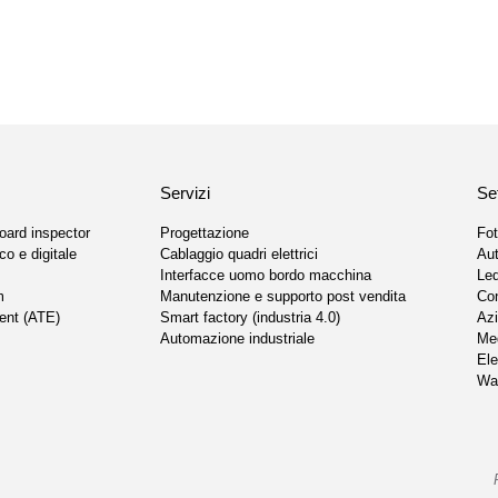
Servizi
Set
oard inspector
Progettazione
Fot
co e digitale
Cablaggio quadri elettrici
Au
Interfacce uomo bordo macchina
Led
m
Manutenzione e supporto post vendita
Co
ent (ATE)
Smart factory (industria 4.0)
Azi
Automazione industriale
Med
Ele
Wat