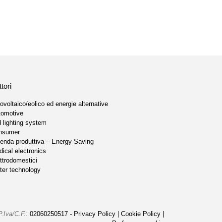
tori
ovoltaico/eolico ed energie alternative
tomotive
 lighting system
nsumer
enda produttiva – Energy Saving
ical electronics
ttrodomestici
er technology
P.Iva/C.F.:
02060250517 -
Privacy Policy
|
Cookie Policy
|