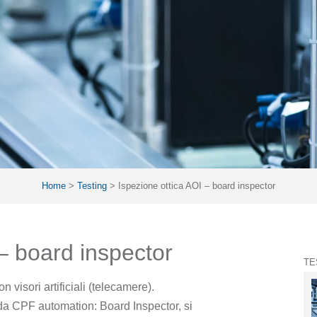
Home
>
Testing
>
Ispezione ottica AOI – board inspector
 – board inspector
TE
n visori artificiali (telecamere).
da CPF automation: Board Inspector, si