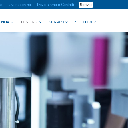
Scrivici
ss
Lavora con noi
Dove siamo e Contatti
ENDA
TESTING
SERVIZI
SETTORI